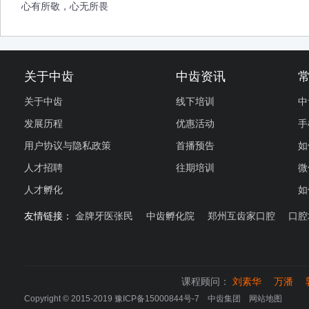
心有所敬，心无所畏
关于中齿
中齿资讯
关于中齿
线下培训
中
发展历程
优惠活动
手
用户协议与隐私政策
首播预告
如
人才招聘
往期培训
微
人才孵化
如
友情链接：
金牌牙医张民
中齿孵化院
郑州互齿家口腔
口腔
课程顾问：
刘素华
万潘
Copyright © 2015-2019
豫ICP备15000844号-7
中齿集团
网站地图