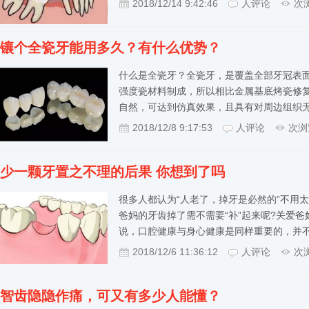
2018/12/14 9:42:46
人评论
次
镶个全瓷牙能用多久？有什么优势？
什么是全瓷牙？全瓷牙，是覆盖全部牙冠表
强度瓷材料制成，所以相比金属基底烤瓷修
自然，可达到仿真效果，且具有对周边组织
2018/12/8 9:17:53
人评论
次浏
少一颗牙置之不理的后果 你想到了吗
很多人都认为“人老了，掉牙是必然的”不用
爸妈的牙齿掉了需不需要“补”起来呢?关爱爸
说，口腔健康与身心健康是同样重要的，并
2018/12/6 11:36:12
人评论
次
智齿隐隐作痛，可又有多少人能懂？