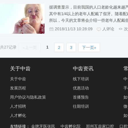
据调查显示，目前我国的人口老龄化越来越严重。
其中有1/4以上的老年人配戴了假牙。随着
所以，今天的文章将会介绍一些老年人配戴假
2018/11/13 10:28:09
人评论
次
共27记录
1
«上一页
2
3
下一页»
关于中齿
中齿资讯
关于中齿
线下培训
中
发展历程
优惠活动
手
用户协议与隐私政策
首播预告
如
人才招聘
往期培训
微
人才孵化
如
友情链接：
金牌牙医张民
中齿孵化院
郑州互齿家口腔
口腔