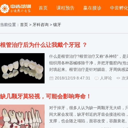
首页
课程预告
赢在接诊
中齿孵
当前位置：
首页
>
牙科咨询
>
镶牙
根管治疗后为什么让我戴个牙冠 ？
什么是根管治疗?根管治疗又称“杀神经”，
组织用各种器械移除干净，并把牙髓腔内(包
封填起来。根管治疗是针对龋齿、牙周病感
2018/12/19 8:47:31
人评论
次
缺几颗牙莫轻视，可能会影响寿命！
对于掉牙，很多人认为缺一两颗牙无大碍，
间大家会发现，缺牙邻近的牙齿会接连松动
支撑，也会随之塌陷，面容改变，容颜衰老