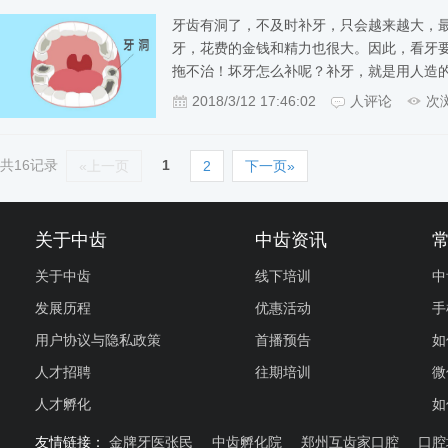
牙齿有洞了，不及时补牙，只会越来越大，
牙，花费的金钱和精力也很大。因此，看牙
拖不治！坏牙怎么补呢？补牙，就是用人造
2018/3/12 17:46:02
人评论
次
共16记录
1
«上一页
2
下一页»
关于中齿
中齿资讯
关于中齿
线下培训
中
发展历程
优惠活动
手
用户协议与隐私政策
首播预告
如
人才招聘
往期培训
微
人才孵化
如
友情链接：
金牌牙医张民
中齿孵化院
郑州互齿家口腔
口腔