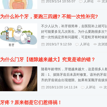
2019/1/14 10:55:07
人评论
次
为什么补个牙，要跑三四趟? 不能一次性补完?
不少人认为，补牙很简单，去医院补上就可
好可能要多见几次医生。为什么要跑很多次?
想一次性搞定所有问题呢，可是蛀牙有时候
2019/1/7 9:12:59
人评论
次浏
为什么门牙【缝隙越来越大】究竟是谁的错？
随着年龄增长，牙缝越来越大，这是很多人
因：1、拔除牙齿后未及时修复。该补的牙
齐的牙齿就会出现缝隙。如果有某颗牙齿拔
2018/11/20 14:11:24
人评论
次
牙疼？原来都是它们惹得祸！