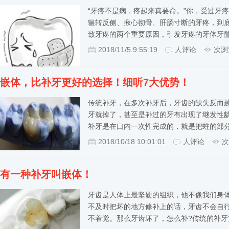
“牙疼不是病，疼起来真要命。”你，受过牙
辗转反侧、揪心彻骨、肝肠寸断的牙疼，到底
致牙疼的两个重要原因，引发牙疼的牙体牙
2018/11/5 9:55:19
人评论
次浏
嵌体，比补牙更好的选择！细听7大优势！
传统补牙，在多次补牙后，牙齿的缺失反而
牙就掉了，甚至是补过的牙有出现了继发性
补牙是在口内一次性完成的，就是把蛀的部
2018/10/18 10:01:01
人评论
次
有一种补牙叫嵌体！
牙齿是人体上最坚硬的组织，他不像我们身
不及时把坏的地方修补上的话，牙齿不会自
不着觉。那么牙齿坏了，怎么补?传统的补