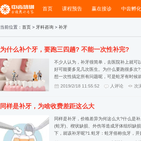
首页
课程预告
赢在接诊
中齿孵
当前位置：
首页
>
牙科咨询
>
补牙
为什么补个牙，要跑三四趟? 不能一次性补完?
不少人认为，补牙很简单，去医院补上就可
好可能要多见几次医生。为什么要跑很多次?
想一次性搞定所有问题呢，可是蛀牙有时候
2019/2/18 11:55:52
人评论
次
同样是补牙，为啥收费差距这么大
同样是补牙，价格差异为何这么大?什么是补
(蛀牙)、楔状缺损、外伤等造成牙体组织缺
下，就该补牙呢?1.蛀牙：蛀牙俗称虫牙，