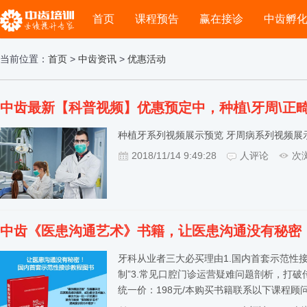
首页
课程预告
赢在接诊
中齿孵
当前位置：
首页
>
中齿资讯
>
优惠活动
中齿最新【科普视频】优惠预定中，种植\牙周\正畸
种植牙系列视频展示预览 牙周病系列视频展
2018/11/14 9:49:28
人评论
次
中齿《医患沟通艺术》书籍，让医患沟通没有秘密
牙科从业者三大必买理由1.国内首套示范性接
制”3.常见口腔门诊运营疑难问题剖析，打破传
统一价：198元/本购买书籍联系以下课程