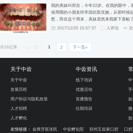
我的表妹叫郑吉，今年22岁。在我的眼中，
候周围的小朋友经常因此取笑她，从那时候
愁，而在这个周末，表妹居然来我家下喜帖
2017/12/25 15:57:37
人评论
次
共16记录
1
«上一页
2
下一页»
关于中齿
中齿资讯
关于中齿
线下培训
中
发展历程
优惠活动
手
用户协议与隐私政策
首播预告
如
人才招聘
往期培训
微
人才孵化
如
友情链接：
金牌牙医张民
中齿孵化院
郑州互齿家口腔
口腔