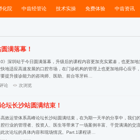
孵化院
中齿经管论
技术实操
免费体验
中齿资讯
站圆满落幕！
5.0》深圳站于今日圆满落幕，升级后的课程内容更加充实紧凑，也更加地
较快地适应高速发展的口腔市场，在门诊机构的管理上也更加地得心应手
需要提升接诊能力的咨询师、医助、前台等牙科…
评论
次浏览
峰论坛长沙站圆满结束！
营齿科高效运管体系高峰论坛长沙站圆满结束，在为期一天半的分享中，我们
口腔行业的管理者、投资人、医生等带来了一场案例丰富、干货满满的交
次论坛的具体内容和现场情况。Part.1课程讲…