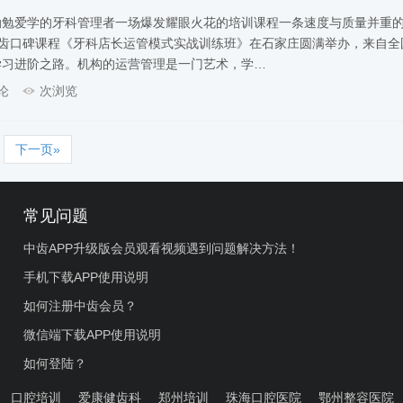
勤勉爱学的牙科管理者一场爆发耀眼火花的培训课程一条速度与质量并重
，中齿口碑课程《牙科店长运管模式实战训练班》在石家庄圆满举办，来自全
学习进阶之路。机构的运营管理是一门艺术，学…
论
次浏览
下一页»
常见问题
中齿APP升级版会员观看视频遇到问题解决方法！
手机下载APP使用说明
如何注册中齿会员？
微信端下载APP使用说明
如何登陆？
口腔培训
爱康健齿科
郑州培训
珠海口腔医院
鄂州整容医院