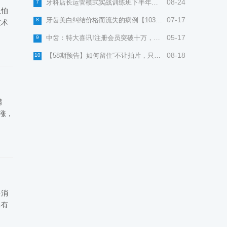
08-24
牙科店长运管模式实战训练班下半年课程安排
7
又怕
07-17
牙齿美白纠结价格而流失的病例【103期首播预告】
8
技术
05-17
中齿：特大喜讯!注册会员突破十万，赢在接诊系列图书免费送！
9
08-18
【58期预告】如何留住“不让拍片，只想问问方案及价格”的咨询型顾客？
10
满
涨，
多消
具有