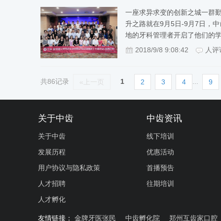
一座求异求变的创新之城一群
升之路就在9月5日-9月7日
地的牙科管理者开启了他们的
2018/9/8 9:08:42
人评
共86记录
1
...
«上一页
2
3
4
9
关于中齿
中齿资讯
关于中齿
线下培训
发展历程
优惠活动
用户协议与隐私政策
首播预告
人才招聘
往期培训
人才孵化
友情链接：
金牌牙医张民
中齿孵化院
郑州互齿家口腔