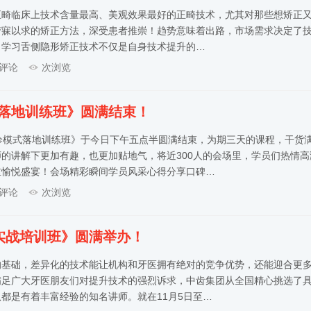
正畸临床上技术含量最高、美观效果最好的正畸技术，尤其对那些想矫正
梦寐以求的矫正方法，深受患者推崇！趋势意味着出路，市场需求决定了
，学习舌侧隐形矫正技术不仅是自身技术提升的…
评论
次浏览
式落地训练班》圆满结束！
诊模式落地训练班》于今日下午五点半圆满结束，为期三天的课程，干货
的讲解下更加有趣，也更加贴地气，将近300人的会场里，学员们热情高
重愉悦盛宴！会场精彩瞬间学员风采心得分享口碑…
评论
次浏览
实战培训班》圆满举办！
的基础，差异化的技术能让机构和牙医拥有绝对的竞争优势，还能迎合更
满足广大牙医朋友们对提升技术的强烈诉求，中齿集团从全国精心挑选了
都是有着丰富经验的知名讲师。就在11月5日至…