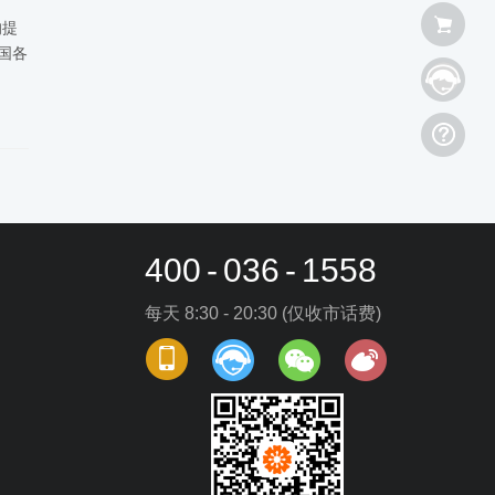
的提
国各
400
-
036
-
1558
每天 8:30 - 20:30 (仅收市话费)
