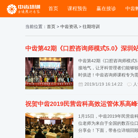
首页
课程预告
赢在接诊
中齿
当前位置：
首页
>
中齿资讯
>
往期培训
中齿第42期《口腔咨询师模式5.0》深圳
中齿第42期《口腔咨询师模式
接地气，让牙科管理者们能够
时俱进！中齿咨询师课程专为
2019/1/19 16:14:22
人
祝贺中齿2019民营齿科高效运管体系高
1月15日，中齿2019年民
位老师为来自于全国的数百位
分享会！下面，带各位详细回顾此