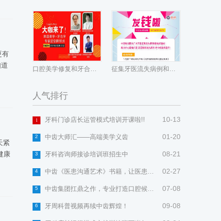
更有
知道
口腔美学修复和牙合学(设计和技巧)中韩论坛
征集牙医流失病例和疑难问题
人气排行
10-13
牙科门诊店长运管模式培训开课啦!!
1
01-20
中齿大师汇——高端美学义齿
2
天紧
健康
08-21
牙科咨询师接诊培训班招生中
3
02-27
中齿《医患沟通艺术》书籍，让医患沟通没有秘密！
4
07-08
中齿集团扛鼎之作，专业打造口腔候诊区科普视频
5
09-08
牙周科普视频再续中齿辉煌！
6