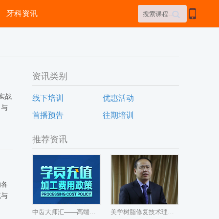

牙科资讯

资讯类别
实战
线下培训
优惠活动
，与
首播预告
往期培训
推荐资讯
的各
流与
中齿大师汇——高端美学义齿
美学树脂修复技术理论课