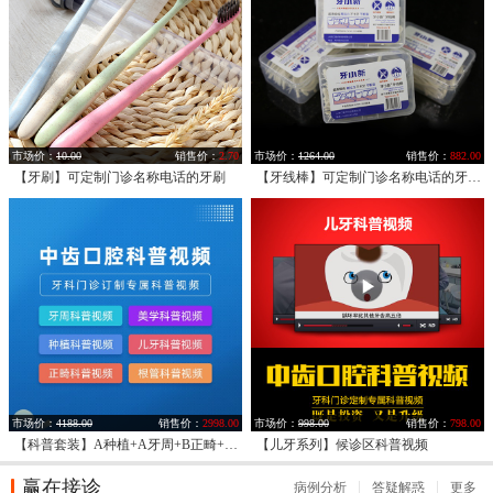
市场价：
10.00
销售价：
2.70
市场价：
1264.00
销售价：
882.00
【牙刷】可定制门诊名称电话的牙刷
【牙线棒】可定制门诊名称电话的牙线棒
市场价：
4188.00
销售价：
2998.00
市场价：
998.00
销售价：
798.00
【科普套装】A种植+A牙周+B正畸+B美学+B儿牙+B根管
【儿牙系列】候诊区科普视频
赢在接诊
病例分析
答疑解惑
更多