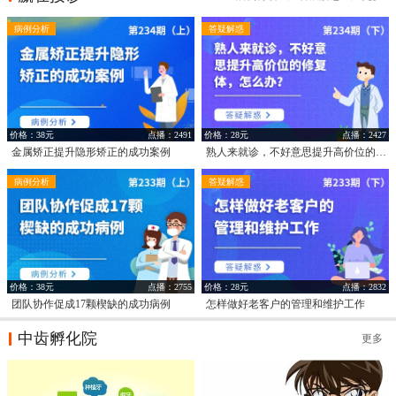
病例分析
答疑解惑
价格：38元
点播：2491
价格：28元
点播：2427
金属矫正提升隐形矫正的成功案例
熟人来就诊，不好意思提升高价位的修复体，怎么办？
病例分析
答疑解惑
价格：38元
点播：2755
价格：28元
点播：2832
团队协作促成17颗楔缺的成功病例
怎样做好老客户的管理和维护工作
中齿孵化院
更多