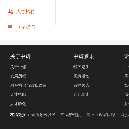
人才招聘
联系我们
关于中齿
中齿资讯
关于中齿
线下培训
中
发展历程
优惠活动
手
用户协议与隐私政策
首播预告
如
人才招聘
往期培训
微
人才孵化
如
友情链接：
金牌牙医张民
中齿孵化院
郑州互齿家口腔
口腔