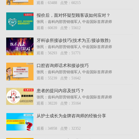
观看：
63488
点赞：
60215
报价后，面对怀疑型顾客该如何应对？
张民：齿科内部营销领军人 中齿国际首席讲师
观看：
60639
点赞：
55612
牙科诊所接诊技巧(技术为王/接诊致胜)
张民：齿科内部营销领军人 中齿国际首席讲师
观看：
56293
点赞：
51771
口腔咨询师话术和接诊技巧
张民：齿科内部营销领军人 中齿国际首席讲师
观看：
55239
点赞：
51642
患者的提问内容及技巧？
张民：齿科内部营销领军人 中齿国际首席讲师
观看：
38220
点赞：
35164
从护士成长为金牌咨询师的经验分享
观看：
34958
点赞：
32352