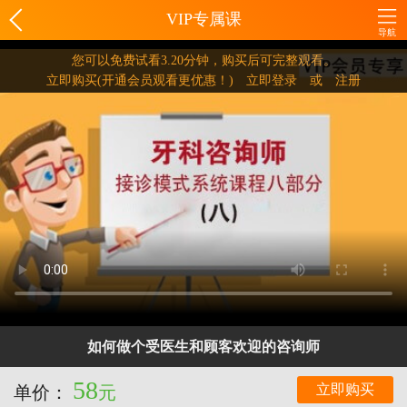
VIP专属课
导航
您可以免费试看
3.20
分钟，购买后可完整观看。
立即购买
(开通会员观看更优惠！)
立即登录
或
注册
如何做个受医生和顾客欢迎的咨询师
58
立即购买
单价：
元