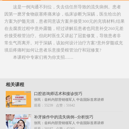
这是一例沟通不到位，失去信任所导致的流失病例。患者
因第一磨牙食物嵌塞疼痛来诊，临床诊断为深龋，医生给出的
方案为护髓充填，患者同意该方案并接受300元的充填材料;结果
在去腐质过程中意外露髓，经过讲解后患者也同意补交260元差
价接受根管治疗。但此时医生又讲起了冠套修复，导致患者非
常生气而离开。对于深龋，该如何设计治疗方案?意外穿髓或充
填后疼痛时如何让患者乐意接受根管治疗和冠修复?
本课程中专家们将为你支招……
相关课程
口腔咨询师话术和接诊技巧
张民：齿科内部营销领军人 中齿国际首席讲师
观看：
55239
点赞：
51642
补牙操作中的流失病例--分析技巧
张民：齿科内部营销领军人 中齿国际首席讲师
观看：
50187
点赞：
45265