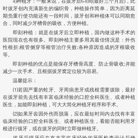
4)种植牙：一般来说，在拔牙后6-8周(最好三个月后)，此
时拔牙创内充满新生的编织骨，种植操作简单，因为距离延
期负重行使功能还有一段时间，拔牙创和种植体可以同期愈
合，同时减少牙槽骨的吸收，方便种植。
即刻种植：就是在拔牙后立即种植，国内做这种手术的
医院现在也有很多。即刻种植主要多用其最佳情况是：外伤
性根折;根管侧穿等根管治疗失败;各种原因造成的牙根吸收
等。
即刻种植的优点是能保存牙槽骨高度、防止骨吸收;并能
减少一次手术、且根据拔牙窝定位较为容易。
温馨提示：
⑴若因严重的蛀牙、牙周病患牙或残根需要拔除，最好
在拔牙前先去找有丰富临床经验的口腔全科医生、或者种植
医生，如能即刻种植，可大大简化种植牙程序和手术。
⑵如果牙齿因外伤而脱落，应在最短时间内去找有丰富
临床经验的口腔全科医生、或者种植医生，看能否能利用牙
根进行镶牙，或在拔牙的同时立即做种植牙。
拔牙后镶牙应在有丰富临床经验的牙医检查设计后确