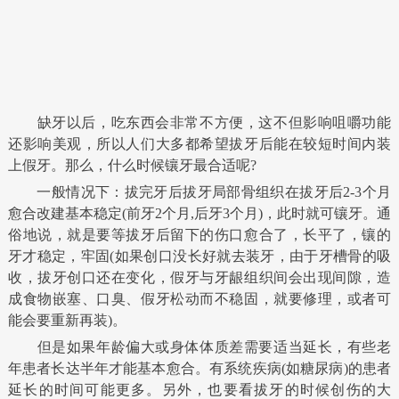
缺牙以后，吃东西会非常不方便，这不但影响咀嚼功能
还影响美观，所以人们大多都希望拔牙后能在较短时间内装
上假牙。那么，什么时候镶牙最合适呢?
一般情况下：拔完牙后拔牙局部骨组织在拔牙后2-3个月
愈合改建基本稳定(前牙2个月,后牙3个月)，此时就可镶牙。通
俗地说，就是要等拔牙后留下的伤口愈合了，长平了，镶的
牙才稳定，牢固(如果创口没长好就去装牙，由于牙槽骨的吸
收，拔牙创口还在变化，假牙与牙龈组织间会出现间隙，造
成食物嵌塞、口臭、假牙松动而不稳固，就要修理，或者可
能会要重新再装)。
但是如果年龄偏大或身体体质差需要适当延长，有些老
年患者长达半年才能基本愈合。有系统疾病(如糖尿病)的患者
延长的时间可能更多。另外，也要看拔牙的时候创伤的大