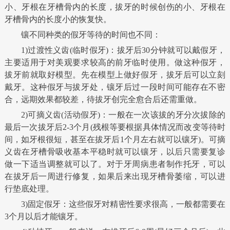
小、牙根在牙槽骨内的长度，拔牙的时候创伤的小、牙根在
牙槽骨内的长度小的恢复快。
镶不同种类的假牙等待的时间也不同：
1)过渡性义齿(临时假牙)：拔牙后30分钟就可以戴假牙，
主要适用于对美观要求较高的前牙临时使用。做这种假牙，
拔牙前就取好模型。先在模型上做好假牙，拔牙后可以立刻
戴牙。这种假牙与拔牙处，镶牙后过一段时间可能存在不密
合，远期效果都较差，待拔牙创完全愈合后还需重做。
2)可摘义齿(活动假牙)：一般在一次该拔的牙分次拔除的
最后一次拔牙后2-3个月(残根等要根据具体情况而改变等待时
间，如牙根很短，甚至在拔牙后1个月左右就可以镶牙)。可摘
义齿在牙槽骨吸收基本平稳时就可以镶牙，以后只需要复诊
做一下适当调整就可以了。对于牙周病患者制作托牙，可以
在拔牙后一周进行修复，如果后来出现牙槽骨萎缩，可以进
行垫底处理。
3)固定假牙：这些假牙对精密性要求很高，一般都需要在
3个月以后才能镶牙。