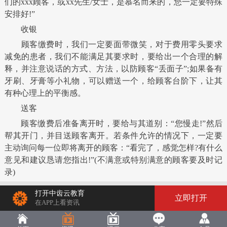
们的xxx顾客，或xx先生/女士，是慕名而来的，您一定要特殊
安排好!”
收银
顾客缴费时，我们一定要面带微笑，对于费用零头要求
减免的患者，我们不能满足其要求时，要给出一个合理的解
释，并注意说话的方式、方法，以防顾客“丢面子”;如果备有
牙刷、牙膏等小礼物，可以赠送一个，给顾客台阶下，让其
有种心理上的平衡感。
送客
顾客缴费后准备离开时，要给与其道别：“您慢走!”然后
帮其开门，并目送顾客离开。若条件允许的情况下，一定要
主动询问每一位即将离开的顾客：“看完了，感觉怎样?有什么
意见和建议恳请您指出!”(不满意或特别满意的顾客要及时记
录)
打开中齿云教育
立即打开
在APP上看资讯