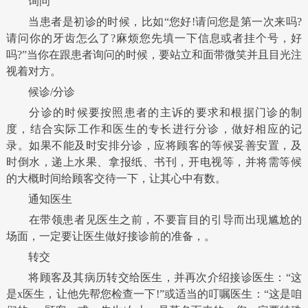
询问
当患者是初诊的时候，比如“您好!请问您是第一次来吗?
请问你的牙齿怎么了?麻烦您先填一下信息或者挂个号，好
吗?”当你在跟患者询问的时候，要站立和面带微笑并且目光注
视着对方。
候诊/分诊
分诊的时候要按照患者的主诉的要求和根据门诊的制
度，结合实际工作和医生的专长进行分诊，做好相应的记
录。如果不能及时安排分诊，应将顾客的等候妥善安置，及
时倒水，递上水果、拿报纸、书刊，开电视等，并将需等候
的大概时间给顾客交待一下，让其心中有数。
通知医生
在带领患者见医生之前，不要盲目的引导而出现尴尬的
场面，一定要让医生做好接诊前的准备，。
转交
将顾客及其病历转交给医生，并再次介绍接诊医生：“这
是x医生，让他先帮您检查一下!”或适当的叮嘱医生：“这是咱