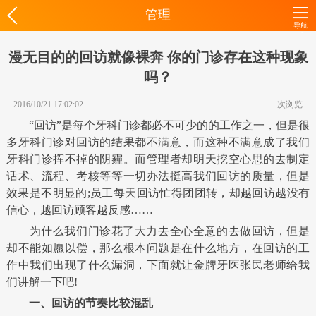
管理
导航
漫无目的的回访就像裸奔 你的门诊存在这种现象
吗？
2016/10/21 17:02:02
次浏览
“回访”是每个牙科门诊都必不可少的的工作之一，但是很
多牙科门诊对回访的结果都不满意，而这种不满意成了我们
牙科门诊挥不掉的阴霾。而管理者却明天挖空心思的去制定
话术、流程、考核等等一切办法挺高我们回访的质量，但是
效果是不明显的;员工每天回访忙得团团转，却越回访越没有
信心，越回访顾客越反感……
为什么我们门诊花了大力去全心全意的去做回访，但是
却不能如愿以偿，那么根本问题是在什么地方，在回访的工
作中我们出现了什么漏洞，下面就让金牌牙医张民老师给我
们讲解一下吧!
一、回访的节奏比较混乱