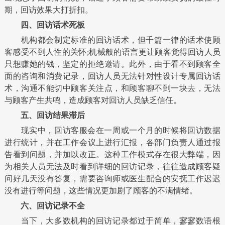
期，回访效果大打折扣。
四、回访话术死板
机构都会制定标准的回访话术，但千篇一律的话术使顾
客感受不到人性的关怀;机械般的语言更让顾客觉得回访人员
只想赚她的钱，坚定的拒绝邀请。此外，由于看不到顾客全
面的咨询和消费记录，回访人员无法针对性设计专属回访话
术，沟通不能切中顾客关注点，和顾客聊不到一块去，无法
与顾客产生共鸣，造成顾客对回访人员缺乏信任。
五、回访结果滞后
现实中，回访客服会在一周或一个月的时候将回访数据
进行统计，并在工作会议上进行汇报，各部门负责人通过报
告看到问题，并加以改正。这种工作模式存在很大弊端，因
为相关人员无法及时看到详细的回访记录，往往造成顾客疑
问好几天没有答复，需要咨询师或医生配合的安抚工作迟迟
没有进行等问题，这些情况更加剧了顾客的不满情绪。
六、回访记录不全
当下，大多数机构的回访记录都过于简单，寥寥数语根