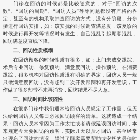
门诊在回访的时候都是比较随意的，对于“回访的次
数”、“回访的周期”、“回访人员”等等问题都没有严格的界
定，甚至有的机构采取抽查回访的方式，没有分阶段、分步
骤进行回访安排，如：该安抚的时候调查满意度，该复诊的
时候进行再开发等情况时有发生，自己混乱引起顾客混乱，
回访满意度直线下降。
二、回访性质模糊
在回访顾客的时候性质有很多，如：上门未成交跟踪、
术后专业回访、修复预约、满意度回访、操作预约、在消费
跟踪，很多机构对回访性质没有明确的界定，回访人员一般
只做满意度回访，没有想到二次开发跟踪和再开发意识，工
作做了很多却带不来再消费，回访结果不尽人意。
三、回访时间比较随性
在很多门诊中我们通常给回访人员规定了工作量，但无
法给到回访人员每日必须回访顾客的清单。这就造成一个结
果：回访人员常常因为工作太忙或者请假延误回访时间，本
来规定今天要回访的顾客，实际几天以后才回访，甚至经常
出现忘了回访的情况，错过了顾客需要帮助或安抚的最佳时