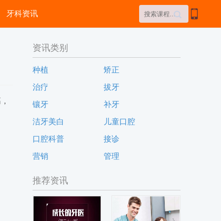

牙科资讯

资讯类别
种植
矫正
治疗
拔牙
高，
镶牙
补牙
洁牙美白
儿童口腔
口腔科普
接诊
营销
管理
推荐资讯