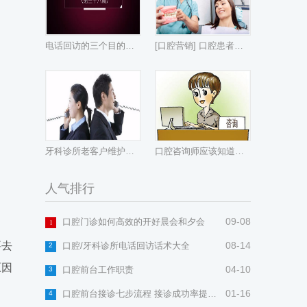
电话回访的三个目的，你可能只完成了一个！
[口腔营销] 口腔患者觉得价格贵？我们应该怎么处理？
牙科诊所老客户维护开发的意义?
口腔咨询师应该知道这些!
人气排行
09-08
口腔门诊如何高效的开好晨会和夕会
1
要去
08-14
口腔/牙科诊所电话回访话术大全
2
原因
04-10
口腔前台工作职责
3
01-16
口腔前台接诊七步流程 接诊成功率提升20%
4