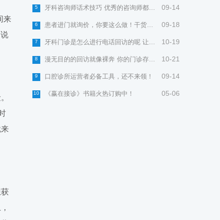
09-14
牙科咨询师话术技巧 优秀的咨询师都会学习(四步曲)
5
间来
09-18
患者进门就询价，你要这么做！干货分享，拿去即用！
6
的说
10-19
牙科门诊是怎么进行电话回访的呢 让你拿去即用的方法
7
10-21
漫无目的的回访就像裸奔 你的门诊存在这种现象吗？
8
09-14
口腔诊所运营者必备工具，还不来领！
9
05-06
《赢在接诊》书籍火热订购中！
10
险。
时
就来
想获
上，