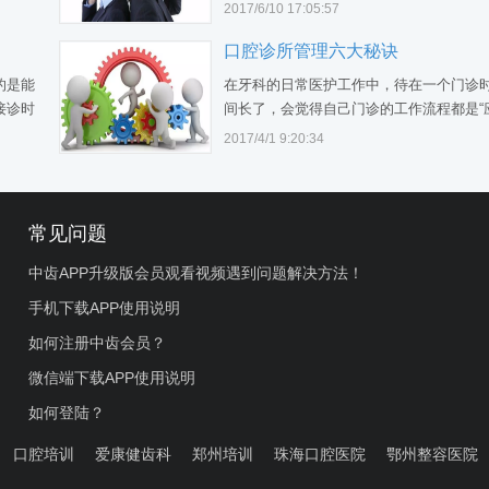
果如
2017/6/10 17:05:57
了，如
口腔诊所管理六大秘诀
正认识
是有效
的是能
在牙科的日常医护工作中，待在一个门诊
接诊时
间长了，会觉得自己门诊的工作流程都是“
都还没
该”这样，别人的门诊应该也是差不多。今
2017/4/1 9:20:34
，其
给大家推荐口腔诊所管理六大秘诀，简单
就是学
落地的牙科诊所小制度，供大家借鉴和学习
腔滑舌
…
常见问题
中齿APP升级版会员观看视频遇到问题解决方法！
手机下载APP使用说明
如何注册中齿会员？
微信端下载APP使用说明
如何登陆？
口腔培训
爱康健齿科
郑州培训
珠海口腔医院
鄂州整容医院