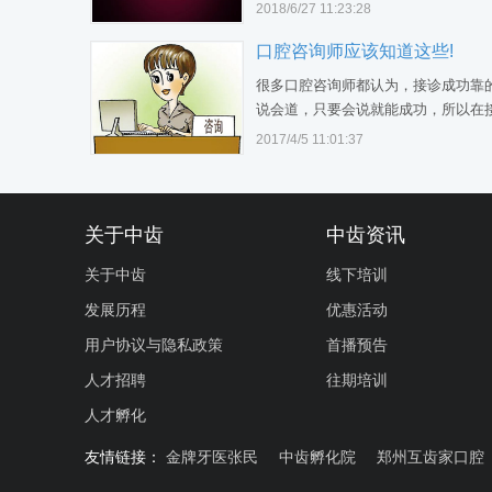
只是询问或关心一下客户治疗后的效
2018/6/27 11:23:28
何，体现下我们的关爱和责任心就够
口腔咨询师应该知道这些!
果仅仅只是这样，那说明你还没有真
或开发出电话回访的价值。 电话回访
很多口腔咨询师都认为，接诊成功靠
维护客户关系的一种很好的方式，…
说会道，只要会说就能成功，所以在
在患者面前滔滔不绝，而大部分患者
2017/4/5 11:01:37
有耐心听完你的讲解就找借口离开了
实，接诊沟通跟谈恋爱一样，第一步
会倾听，上来就滔滔不绝，会给人油
的感觉，在接诊过程中，80%成交要
关于中齿
中齿资讯
关于中齿
线下培训
发展历程
优惠活动
用户协议与隐私政策
首播预告
人才招聘
往期培训
人才孵化
友情链接：
金牌牙医张民
中齿孵化院
郑州互齿家口腔