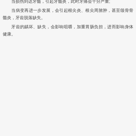
当损伤到达牙髓，引起牙髓炎，此时牙痛会十分严重;
当病变再进一步发展，会引起根尖炎、根尖周脓肿，甚至颌骨骨
髓炎，牙齿脱落缺失。
牙齿的龋坏、缺失，会影响咀嚼，加重胃肠负担，进而影响身体
健康。