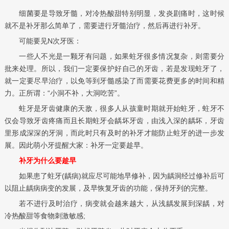
细菌要是导致牙髓，对冷热酸甜特别明显，发炎剧痛时，这时候
就不是补牙那么简单了，需要进行牙髓治疗，然后再进行补牙。
可能要见N次牙医：
一些人不光是一颗牙有问题，如果蛀牙很多情况复杂，则需要分
批来处理。所以，我们一定要保护好自己的牙齿，若是发现蛀牙了，
就一定要尽早治疗，以免等到牙髓感染了而需要花费更多的时间和精
力。正所谓：“小洞不补，大洞吃苦”。
蛀牙是牙齿健康的天敌，很多人从孩童时期就开始蛀牙，蛀牙不
仅会导致牙齿疼痛而且长期蛀牙会龋坏牙齿，由浅入深的龋坏，牙齿
里形成深深的牙洞，而此时只有及时的补牙才能防止蛀牙的进一步发
展。因此萌小牙提醒大家：补牙一定要趁早。
补牙为什么要趁早
如果患了蛀牙(龋病)就应尽可能地早修补，因为龋洞经过修补后可
以阻止龋病病变的发展，及早恢复牙齿的功能，保持牙列的完整。
若不进行及时治疗，病变就会越来越大，从浅龋发展到深龋，对
冷热酸甜等食物刺激敏感;