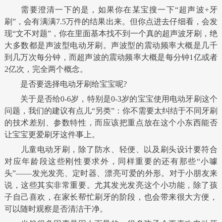
需要澄清一下的是，如果你在某宝搜一下“超声波+牙
刷”，会有满满7.5万件的结果出来。但你点进去仔细看，会发
现“文不对题”，你在里面基本找不到一个真的超声波牙刷，绝
大多数都是声波型电动牙刷。声波型的震动频率大概是几千
到几万次每分钟，而超声波的震动频率大概是每分钟1亿或者
2亿次，完全两个概念。
是否要选择电动牙刷给宝宝呢?
关于是否给0-6岁，特别是0-3岁的宝宝使用电动牙刷这个
问题，我们的建议有点儿“另类”：你不需要太纠结于不同牙刷
的技术差别、参数特性，而应该把重点放在这个小东西能否
让宝宝更爱刷牙这件事上。
儿童电动牙刷，除了防水、轻便、以及刷头设计要符合
对应年龄段这些刚性要求外，同样重要的还有那些“小噱
头”——发光发亮、定时器、漂亮可爱的外形。对于小朋友来
说，这些其实非常重要。尤其发光发亮这个小功能，除了孩
子自己喜欢，在家长帮忙刷牙的阶段，也会带来很大方便，
可以随时观察是否清洁干净。