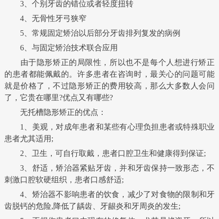
3、个别牙齿的错位或者轻度扭转
4、无骨性牙弓狭窄
5、常规固定矫治以后部分牙齿排列复发的病例
6、与固定矫治技术联合应用
由于隐形矫正的局限性，所以也不是每个人想进行矫正
的患者都能佩戴的。许多患者在咨询时，最关心的问题可能
就是价格了，不过隐形矫正的费用较高，那么大多数人会问
了，它贵在哪里?优点又有哪些?
无托槽隐形矫正的优点：
1、美观，对成年患者和某些有心理负担患者或特殊职业
患者尤其适用;
2、卫生，可自行取戴，患者口腔卫生和健康得到保证;
3、舒适，矫治器紧贴牙齿，并和牙齿保持一致形态，不
刺激口腔软硬组织，患者口感舒适;
4、矫治器不影响患者的饮食，减少了对食物的限制和牙
齿脱钙的危险,降低了龋齿、牙龈炎和牙周炎的发生;