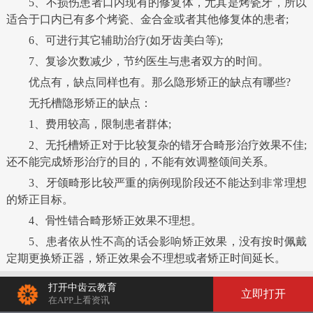
5、不损伤患者口内现有的修复体，尤其是烤瓷牙，所以
适合于口内已有多个烤瓷、金合金或者其他修复体的患者;
6、可进行其它辅助治疗(如牙齿美白等);
7、复诊次数减少，节约医生与患者双方的时间。
优点有，缺点同样也有。那么隐形矫正的缺点有哪些?
无托槽隐形矫正的缺点：
1、费用较高，限制患者群体;
2、无托槽矫正对于比较复杂的错牙合畸形治疗效果不佳;
还不能完成矫形治疗的目的，不能有效调整颌间关系。
3、牙颌畸形比较严重的病例现阶段还不能达到非常理想
的矫正目标。
4、骨性错合畸形矫正效果不理想。
5、患者依从性不高的话会影响矫正效果，没有按时佩戴
定期更换矫正器，矫正效果会不理想或者矫正时间延长。
打开中齿云教育
立即打开
在APP上看资讯