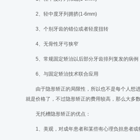
2、轻中度牙列拥挤(1-6mm)
3、个别牙齿的错位或者轻度扭转
4、无骨性牙弓狭窄
5、常规固定矫治以后部分牙齿排列复发的病例
6、与固定矫治技术联合应用
由于隐形矫正的局限性，所以也不是每个人想进
就是价格了，不过隐形矫正的费用较高，那么大多数
无托槽隐形矫正的优点：
1、美观，对成年患者和某些有心理负担患者或特