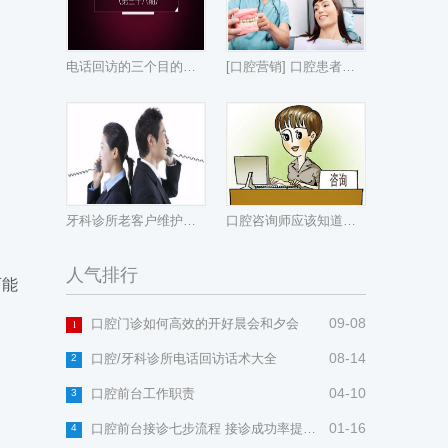
电话回访的三个目的，你可能只完成了一个！
[口腔营销] 口腔患者觉得价格贵？我们应该怎么处理？
牙科诊所老客户维护开发的意义?
口腔咨询师应该知道这些!
人气排行
可能
09-08
口腔门诊如何高效的开好晨会和夕会
1
08-14
口腔/牙科诊所电话回访话术大全
2
04-10
口腔前台工作职责
3
01-16
口腔前台接诊七步流程 接诊成功率提升20%
4