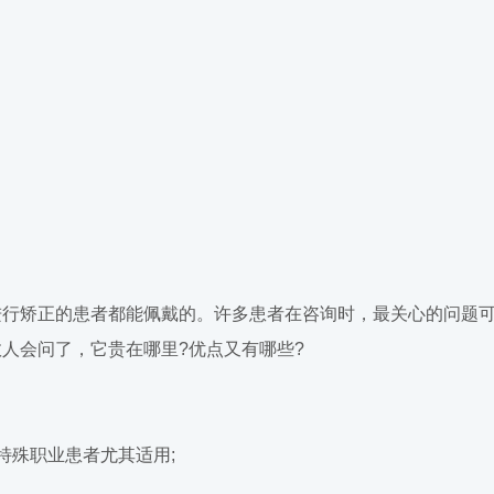
行矫正的患者都能佩戴的。许多患者在咨询时，最关心的问题
人会问了，它贵在哪里?优点又有哪些?
殊职业患者尤其适用;