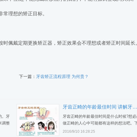
非常理想的矫正目标。
时佩戴定期更换矫正器，矫正效果会不理想或者矫正时间延长
下一篇：
牙齿矫正流程原理 为何贵？
牙齿正畸的年龄最佳时间 讲解牙齿正畸的原理(图
的。牙
牙齿正畸的年龄最佳时间是什么时候?想必
来调整
做正畸的人心中可能都有这样的想法吧。
常情
面有中齿培训_为您提供牙齿正畸最佳年龄
2016/9/10 16:28:25
根据患
正畸的原理。