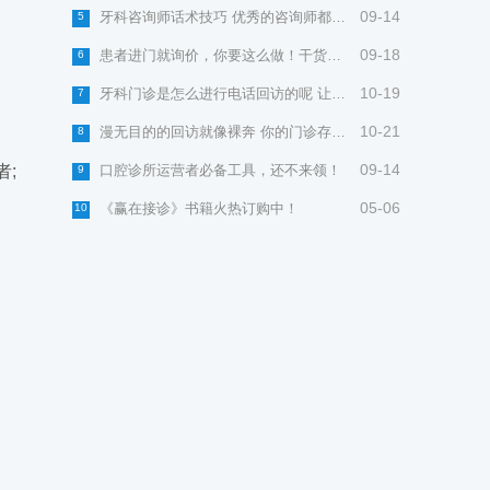
09-14
牙科咨询师话术技巧 优秀的咨询师都会学习(四步曲)
5
09-18
患者进门就询价，你要这么做！干货分享，拿去即用！
6
10-19
牙科门诊是怎么进行电话回访的呢 让你拿去即用的方法
7
10-21
漫无目的的回访就像裸奔 你的门诊存在这种现象吗？
8
09-14
;
口腔诊所运营者必备工具，还不来领！
9
05-06
《赢在接诊》书籍火热订购中！
10