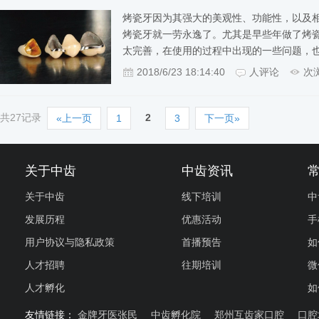
烤瓷牙因为其强大的美观性、功能性，以及
烤瓷牙就一劳永逸了。尤其是早些年做了烤
太完善，在使用的过程中出现的一些问题，
2018/6/23 18:14:40
人评论
次
共27记录
2
«上一页
1
3
下一页»
关于中齿
中齿资讯
关于中齿
线下培训
中
发展历程
优惠活动
手
用户协议与隐私政策
首播预告
如
人才招聘
往期培训
微
人才孵化
如
友情链接：
金牌牙医张民
中齿孵化院
郑州互齿家口腔
口腔