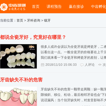
首页
课程预告
赢在接诊
中齿孵
当前位置：
首页
>
牙科咨询
>
镶牙
都说全瓷牙好，究竟好在哪里？
很多人或许会误以为全瓷牙就是烤瓷牙，二
以看出这一点。一般全瓷牙的价格要在上千
我们就来看一下全瓷牙和烤瓷牙的差别，让
2018/11/10 15:06:33
人评论
次
牙齿缺失不补的危害
牙齿缺失不补的危害一颗带走两颗：缺一颗
隙倾斜、移位、松动，最后相邻牙齿也会“下
说话漏风：当个别牙缺失时，对发音影响不