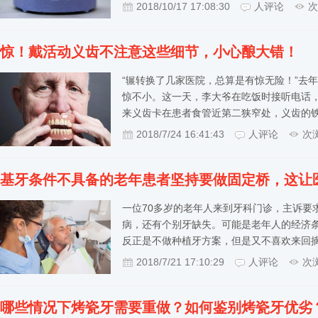
2018/10/17 17:08:30
人评论
次
惊！戴活动义齿不注意这些细节，小心酿大错！
“辗转换了几家医院，总算是有惊无险！”去
惊不小。这一天，李大爷在吃饭时接听电话
来义齿卡在患者食管近第二狭窄处，义齿的
2018/7/24 16:41:43
人评论
次
基牙条件不具备的老年患者坚持要做固定桥，这让医生
一位70多岁的老年人来到牙科门诊，主诉要
病，还有个别牙缺失。可能是老年人的经济
反正是不做种植牙方案，但是又不喜欢来回
2018/7/21 17:10:29
人评论
次
哪些情况下烤瓷牙需要重做？如何鉴别烤瓷牙优劣