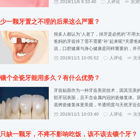
2018/11/6 9:33:40
人评论
次浏
少一颗牙置之不理的后果这么严重？
很多人都认为“人老了，掉牙是必然的”不用
爸妈的牙齿掉了需不需要“补”起来呢?关爱爸
说，口腔健康与身心健康是同样重要的，并
2018/11/1 10:05:52
人评论
次
镶个全瓷牙能用多久？有什么优势？
牙齿贴面作为一种牙齿美容技术，因其完美
部牙冠表面，且不含金属内冠的瓷修复体。
底烤瓷修复体更美观，半透明度与天然牙近
2018/11/1 10:03:40
人评论
次
只缺一颗牙，不疼不影响吃饭，该不该去镶个牙？